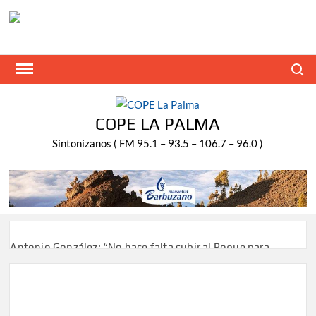
Saltar
al
contenido
Buscar
COPE LA PALMA
Sintonízanos ( FM 95.1 – 93.5 – 106.7 – 96.0 )
Antonio González: “No hace falta subir al Roque para
disfrutar del eclipse y las perseidas”
‘El Espejo’ cierra temporada tras más de 20 años dando
voz a la actualidad de la Diócesis