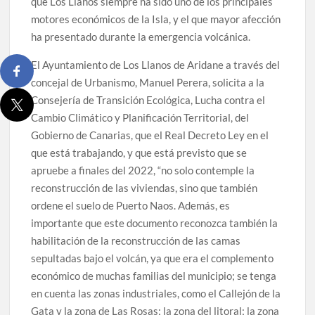
Borja Perdomo acusa al Gobierno del Cabildo de falta de
que Los Llanos siempre ha sido uno de los principales
planificación y exige respuestas sobre las pérdidas de
motores económicos de la Isla, y el que mayor afección
agua
ha presentado durante la emergencia volcánica.
Jacob Qadri reclama prioridad para los pacientes de las
El Ayuntamiento de Los Llanos de Aridane a través del
islas no capitalinas derivados a hospitales de Tenerife
concejal de Urbanismo, Manuel Perera, solicita a la
Consejería de Transición Ecológica, Lucha contra el
Cambio Climático y Planificación Territorial, del
Gobierno de Canarias, que el Real Decreto Ley en el
que está trabajando, y que está previsto que se
apruebe a finales del 2022, “no solo contemple la
reconstrucción de las viviendas, sino que también
ordene el suelo de Puerto Naos. Además, es
importante que este documento reconozca también la
habilitación de la reconstrucción de las camas
sepultadas bajo el volcán, ya que era el complemento
económico de muchas familias del municipio; se tenga
en cuenta las zonas industriales, como el Callejón de la
Gata y la zona de Las Rosas; la zona del litoral; la zona