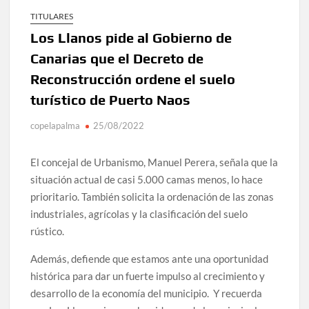
TITULARES
Tato Primera: “Quiero luchar por el título de campeón de
Los Llanos pide al Gobierno de
España y traer el cinturón a Canarias”
Canarias que el Decreto de
José Carlos Martín: “La Palma tendrá antes de 2030 un
Reconstrucción ordene el suelo
torneo de ajedrez con 200 jugadores”
turístico de Puerto Naos
Víctor González destaca el papel del deporte como
copelapalma
25/08/2022
dinamizador de Los Llanos de Aridane
El concejal de Urbanismo, Manuel Perera, señala que la
David Ruiz rechaza las críticas de Nueva Canarias y
defiende que Tazacorte “avanza y cumple objetivos”
situación actual de casi 5.000 camas menos, lo hace
prioritario. También solicita la ordenación de las zonas
La Palma impulsa la inserción laboral de mujeres víctimas
industriales, agrícolas y la clasificación del suelo
de violencia de género con el apoyo empresarial
rústico.
El Día de la Cometa reúne a cientos de familias en Santa
Además, defiende que estamos ante una oportunidad
Cruz de La Palma y refuerza el comercio local en su sexta
edición
histórica para dar un fuerte impulso al crecimiento y
desarrollo de la economía del municipio. Y recuerda