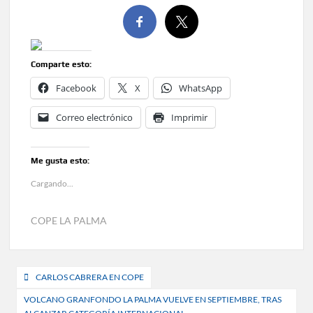
Comparte esto:
Facebook
X
WhatsApp
Correo electrónico
Imprimir
Me gusta esto:
Cargando...
COPE LA PALMA
Navegación
CARLOS CABRERA EN COPE
de
VOLCANO GRANFONDO LA PALMA VUELVE EN SEPTIEMBRE, TRAS