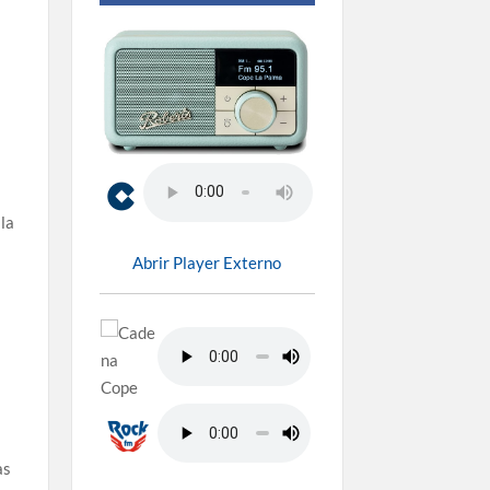
 la
Abrir Player Externo
as