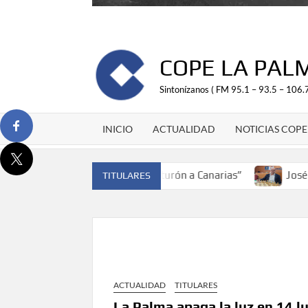
COPE LA PAL
Sintonízanos ( FM 95.1 – 93.5 – 106.7
INICIO
ACTUALIDAD
NOTICIAS COPE
ón de España y traer el cinturón a Canarias”
José Carlos 
TITULARES
ACTUALIDAD
TITULARES
La Palma apaga la luz en 14 l