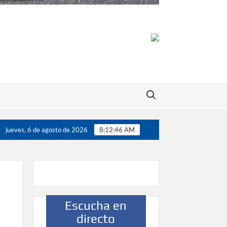
Buscar:
 200 jugadores”
Víctor González destaca el papel del de
jueves, 6 de agosto de 2026
8:12:46 AM
Escucha en
directo