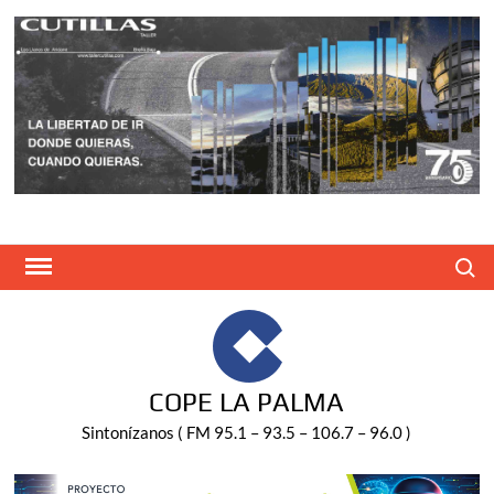
Saltar
al
contenido
Buscar
COPE LA PALMA
Sintonízanos ( FM 95.1 – 93.5 – 106.7 – 96.0 )