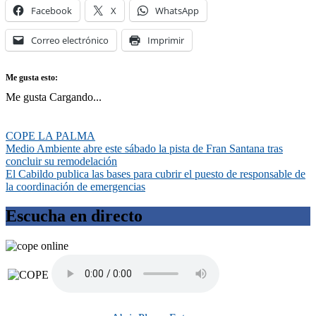
Facebook
X
WhatsApp
Correo electrónico
Imprimir
Me gusta esto:
Me gusta
Cargando...
COPE LA PALMA
Navegación
Medio Ambiente abre este sábado la pista de Fran Santana tras
concluir su remodelación
de
El Cabildo publica las bases para cubrir el puesto de responsable de
entradas
la coordinación de emergencias
Escucha en directo