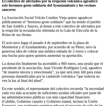
El colectivo de afectados por la erupción volcánica agradece
este hermoso gesto solidario del Ayuntamiento y los vecinos
sauceros
La Asociación Social Volcán Cumbre Vieja quiere agradecer
públicamente el “hermoso gesto solidario” que ha tenido el pueblo
de San Andrés y Sauces, al donar a este colectivo de afectados por
la erupción la recaudación obtenida en la Gala de Elección de la
Reina de sus fiestas.
El acto tuvo lugar el pasado 4 de septiembre en la plaza de
Montserrat y el Ayuntamiento, por acuerdo de su Pleno, tuvo la
generosa idea de cobrar una módica entrada de 2 euros y colocar
una hucha para quien quisiera aumentar su aportación.
La donación finalmente ha ascendido a 960 euros, una ayuda que el
presidente de la asociación, Juan Vicente Rodríguez Leal, agradece
“de manera sincera y emocionada”, ya que será muy útil para estas
personas damnificadas por la catástrofe volcánica “que todavía no
ven la luz al final del túnel”.
En este sentido, el representante del colectivo recuerda “la necesidad
cada vez más acuciante de suficientes ayudas oficiales por parte de
las administraciones públicas con más capacidad financiera
(Cabildo, Gobierno canario y Gobierno estatal, incluso la Unión
Europea), que realmente permitan rehacer el proyecto de vida de las