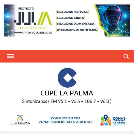
Saltar
al
contenido
Buscar
COPE LA PALMA
Sintonízanos ( FM 95.1 – 93.5 – 106.7 – 96.0 )