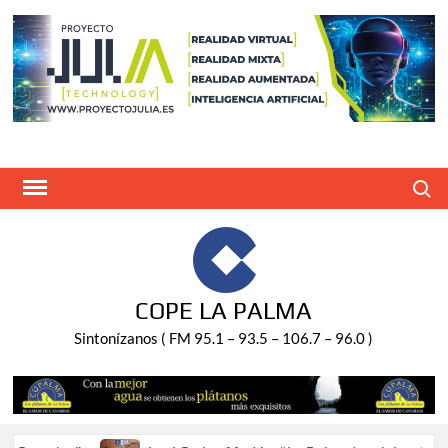
Saltar
al
contenido
Buscar
COPE LA PALMA
Sintonízanos ( FM 95.1 – 93.5 – 106.7 – 96.0 )