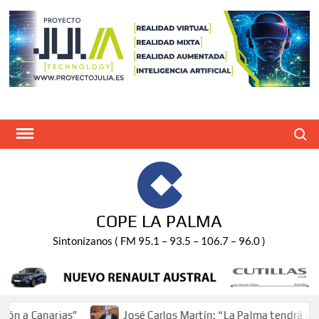
Saltar
al
contenido
Buscar
COPE LA PALMA
Sintonízanos ( FM 95.1 – 93.5 – 106.7 – 96.0 )
a Canarias”
José Carlos Martín: “La Palma tendrá antes 