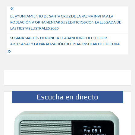
Navegación
EL AYUNTAMIENTO DE SANTA CRUZ DE LA PALMA INVITA A LA
de
POBLACIÓN A ORNAMENTAR SUS EDIFICIOS CON LA LLEGADA DE
entradas
LAS FIESTAS LUSTRALES 2025
SUSANA MACHÍN DENUNCIA EL ABANDONO DEL SECTOR
ARTESANAL Y LA PARALIZACIÓN DEL PLAN INSULAR DE CULTURA
Escucha en directo