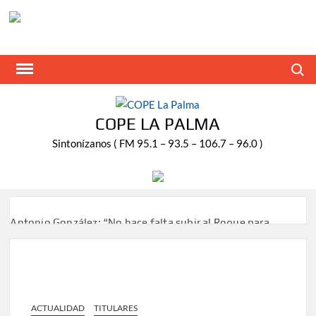
Saltar
al
contenido
Buscar
COPE LA PALMA
Sintonízanos ( FM 95.1 – 93.5 – 106.7 – 96.0 )
Antonio González: “No hace falta subir al Roque para
disfrutar del eclipse y las perseidas”
‘El Espejo’ cierra temporada tras más de 20 años dando
voz a la actualidad de la Diócesis
ACTUALIDAD
TITULARES