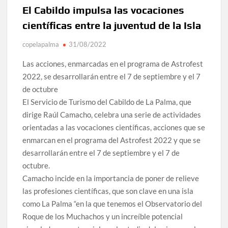
Tato Primera: “Quiero luchar por el título de campeón de
El Cabildo impulsa las vocaciones
España y traer el cinturón a Canarias”
científicas entre la juventud de la Isla
José Carlos Martín: “La Palma tendrá antes de 2030 un
copelapalma
31/08/2022
torneo de ajedrez con 200 jugadores”
Las acciones, enmarcadas en el programa de Astrofest
Víctor González destaca el papel del deporte como
2022, se desarrollarán entre el 7 de septiembre y el 7
dinamizador de Los Llanos de Aridane
de octubre
El Servicio de Turismo del Cabildo de La Palma, que
David Ruiz rechaza las críticas de Nueva Canarias y
dirige Raúl Camacho, celebra una serie de actividades
defiende que Tazacorte “avanza y cumple objetivos”
orientadas a las vocaciones científicas, acciones que se
enmarcan en el programa del Astrofest 2022 y que se
La Palma impulsa la inserción laboral de mujeres víctimas
de violencia de género con el apoyo empresarial
desarrollarán entre el 7 de septiembre y el 7 de
octubre.
Camacho incide en la importancia de poner de relieve
El Día de la Cometa reúne a cientos de familias en Santa
Cruz de La Palma y refuerza el comercio local en su sexta
las profesiones científicas, que son clave en una isla
edición
como La Palma “en la que tenemos el Observatorio del
Roque de los Muchachos y un increíble potencial
Borja Perdomo acusa al Gobierno del Cabildo de falta de