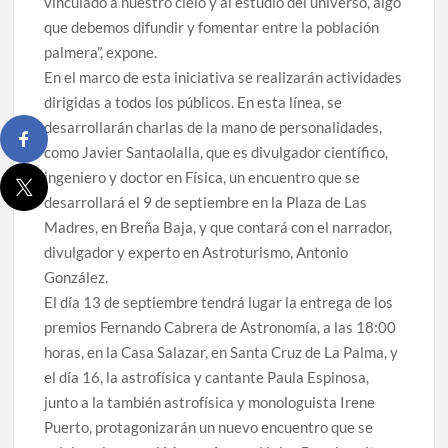
planificación y exige respuestas sobre las pérdidas de
vinculado a nuestro cielo y al estudio del universo, algo
agua
que debemos difundir y fomentar entre la población
palmera”, expone.
Jacob Qadri reclama prioridad para los pacientes de las
En el marco de esta iniciativa se realizarán actividades
islas no capitalinas derivados a hospitales de Tenerife
dirigidas a todos los públicos. En esta línea, se
desarrollarán charlas de la mano de personalidades,
como Javier Santaolalla, que es divulgador científico,
ingeniero y doctor en Física, un encuentro que se
desarrollará el 9 de septiembre en la Plaza de Las
Madres, en Breña Baja, y que contará con el narrador,
divulgador y experto en Astroturismo, Antonio
González.
El día 13 de septiembre tendrá lugar la entrega de los
premios Fernando Cabrera de Astronomía, a las 18:00
horas, en la Casa Salazar, en Santa Cruz de La Palma, y
el día 16, la astrofísica y cantante Paula Espinosa,
junto a la también astrofísica y monologuista Irene
Puerto, protagonizarán un nuevo encuentro que se