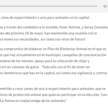
as en Santa Cruz de La Palma y refuerza el comercio local
 zona de esparcimiento y ocio para animales en la capital.
e falta de planificación y exige respuestas sobre las
a a través del candidato a la alcaldía, Asier Antona, y Saray González
iones del próximo 28 de mayo, han mantenido una reunión con la
es de las islas no capitalinas derivados a hospitales de
ra mano sus necesidades, así como sus retos de futuro”.
su compromiso de elaborar un Plan de Bienestar Animal en el que se
cos que hay actualmente en el municipio, campañas de concienciación
andono de los mismos, apoyo para la colocación de chips y
en las colonias de gatos . “Todo ello con el fin de tener un
s domésticos que hay en la capital, así como una vigilancia y control
metido a crear zonas de ocio y esparcimiento para animales, que se
tivos de protección animal que quieran participar en la elección, “con 
 La Palma en ciudad amiga de los animales”.