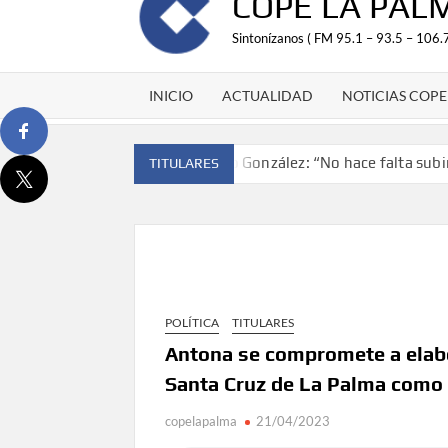
COPE LA PAL
Sintonízanos ( FM 95.1 – 93.5 – 106.7
INICIO
ACTUALIDAD
NOTICIAS COPE
Antonio González: “No hace falta subir 
TITULARES
‘El Espejo’ cierra temporada tras más de 20 
Tato Primera: “Quiero luchar por el título d
José Carlos Martín: “La Palma tendrá antes 
Víctor González destaca el papel del depor
POLÍTICA
TITULARES
David Ruiz rechaza las críticas de Nueva Can
objetivos”
Antona se compromete a elabo
Santa Cruz de La Palma como 
La Palma impulsa la inserción laboral de muje
empresarial
copelapalma
21/04/2023