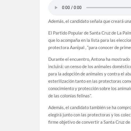
El Día de la Cometa reúne a cientos de famili
en su sexta edición
Además, el candidato señala que creará una
Borja Perdomo acusa al Gobierno del Cabildo d
pérdidas de agua
El Partido Popular de Santa Cruz de La Palm
que lo acompaña en la lista para las elecc
Jacob Qadri reclama prioridad para los pacient
protectora Aanipal , “para conocer de prime
Tenerife
Durante el encuentro, Antona ha mostrado 
incluirá: un censo de los animales domésti
para la adopción de animales y contra el ab
esterilización tanto en las protectoras como 
conocimiento y protección sobre los animale
de las colonias felinas”.
Además, el candidato también se ha compro
elegirá junto con las protectoras y los colec
firme objetivo de convertir a Santa Cruz de