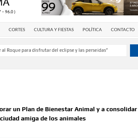
MA
 – 96.0 )
CORTES
CULTURA Y FIESTAS
POLÍTICA
CONTACTO
al Roque para disfrutar del eclipse y las perseidas”
años dando voz a la actualidad de la Diócesis
e campeón de España y traer el cinturón a Canarias”
de 2030 un torneo de ajedrez con 200 jugadores”
te como dinamizador de Los Llanos de Aridane
arias y defiende que Tazacorte “avanza y cumple
rar un Plan de Bienestar Animal y a consolidar
ciudad amiga de los animales
res víctimas de violencia de género con el apoyo