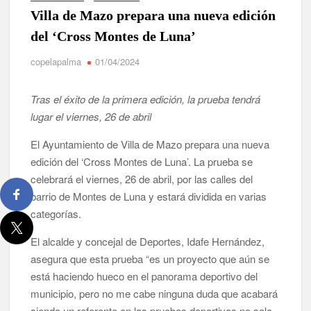
España y traer el cinturón a Canarias”
Villa de Mazo prepara una nueva edición
del ‘Cross Montes de Luna’
José Carlos Martín: “La Palma tendrá antes de 2030 un torneo
de ajedrez con 200 jugadores”
copelapalma
01/04/2024
Víctor González destaca el papel del deporte como
Tras el éxito de la primera edición, la prueba tendrá
dinamizador de Los Llanos de Aridane
lugar el viernes, 26 de abril
David Ruiz rechaza las críticas de Nueva Canarias y defiende
El Ayuntamiento de Villa de Mazo prepara una nueva
que Tazacorte “avanza y cumple objetivos”
edición del ‘Cross Montes de Luna’. La prueba se
celebrará el viernes, 26 de abril, por las calles del
La Palma impulsa la inserción laboral de mujeres víctimas de
violencia de género con el apoyo empresarial
barrio de Montes de Luna y estará dividida en varias
categorías.
El Día de la Cometa reúne a cientos de familias en Santa Cruz
de La Palma y refuerza el comercio local en su sexta edición
El alcalde y concejal de Deportes, Idafe Hernández,
asegura que esta prueba “es un proyecto que aún se
Borja Perdomo acusa al Gobierno del Cabildo de falta de
está haciendo hueco en el panorama deportivo del
planificación y exige respuestas sobre las pérdidas de agua
municipio, pero no me cabe ninguna duda que acabará
siendo un referente en las pruebas deportivas no solo