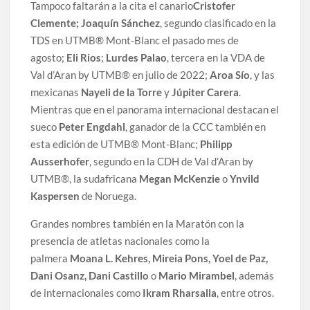
Tampoco faltarán a la cita el canario
Cristofer
Clemente; Joaquín Sánchez
, segundo clasificado en la
TDS en UTMB® Mont-Blanc el pasado mes de
agosto;
Eli Rios
;
Lurdes Palao
, tercera en la VDA de
Val d’Aran by UTMB® en julio de 2022;
Aroa Sío
, y las
mexicanas
Nayeli de la Torre
y
Júpiter Carera
.
Mientras que en el panorama internacional destacan el
sueco
Peter Engdahl
, ganador de la CCC también en
esta edición de UTMB® Mont-Blanc;
Philipp
Ausserhofer
, segundo en la CDH de Val d’Aran by
UTMB®, la sudafricana
Megan McKenzie
o
Ynvild
Kaspersen
de Noruega.
Grandes nombres también en la Maratón con la
presencia de atletas nacionales como la
palmera
Moana L. Kehres, Mireia Pons, Yoel de Paz,
Dani Osanz, Dani Castillo
o
Mario Mirambel
, además
de internacionales como
Ikram Rharsalla
, entre otros.