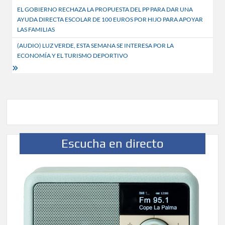
EL GOBIERNO RECHAZA LA PROPUESTA DEL PP PARA DAR UNA
de
AYUDA DIRECTA ESCOLAR DE 100 EUROS POR HIJO PARA APOYAR
entradas
LAS FAMILIAS
(AUDIO) LUZ VERDE, ESTA SEMANA SE INTERESA POR LA
ECONOMÍA Y EL TURISMO DEPORTIVO
Escucha en directo