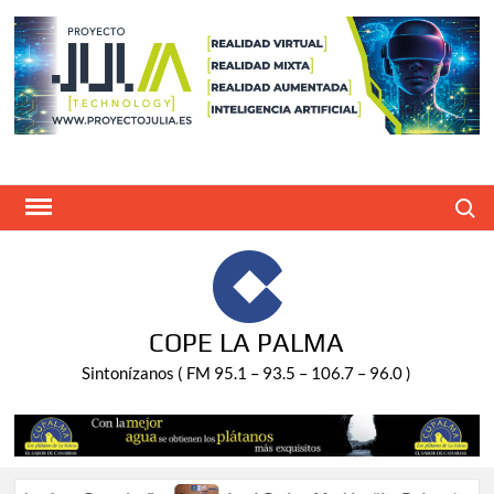
Saltar
al
contenido
Buscar
COPE LA PALMA
Sintonízanos ( FM 95.1 – 93.5 – 106.7 – 96.0 )