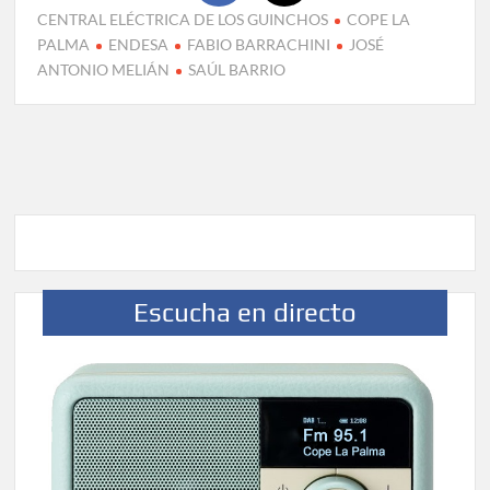
CENTRAL ELÉCTRICA DE LOS GUINCHOS
COPE LA
PALMA
ENDESA
FABIO BARRACHINI
JOSÉ
ANTONIO MELIÁN
SAÚL BARRIO
Escucha en directo