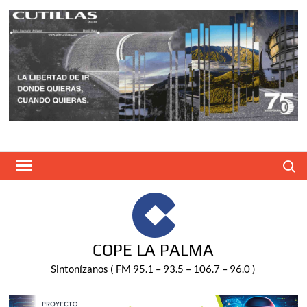
Saltar
al
contenido
Buscar
COPE LA PALMA
Sintonízanos ( FM 95.1 – 93.5 – 106.7 – 96.0 )