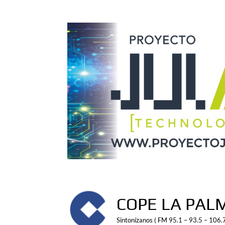
Saltar
al
contenido
COPE LA PAL
Sintonízanos ( FM 95.1 – 93.5 – 106.7