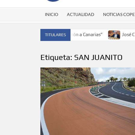
INICIO
ACTUALIDAD
NOTICIAS COPE
ón de España y traer el cinturón a Canarias”
José Carlos 
TITULARES
Etiqueta:
SAN JUANITO