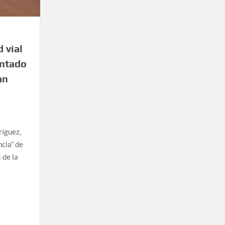
 vial
intado
an
ríguez,
ncia” de
 de la