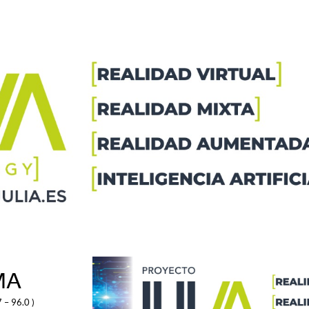
MA
 – 96.0 )