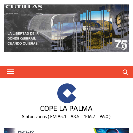
Saltar
al
contenido
Buscar
COPE LA PALMA
Sintonízanos ( FM 95.1 – 93.5 – 106.7 – 96.0 )