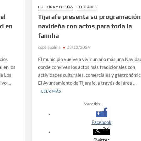
CULTURA Y FIESTAS
TITULARES
el
Tijarafe presenta su programación
ad en
navideña con actos para toda la
familia
copelapalma
03/12/2024
cios
El municipio vuelve a vivir un año más una Navida
l en los
donde conviven los actos más tradicionales con
de Los
actividades culturales, comerciales y gastronómi
tivo …
El Ayuntamiento de Tijarafe, a través del área …
LEER MÁS
Share this...
Facebook
Twitter