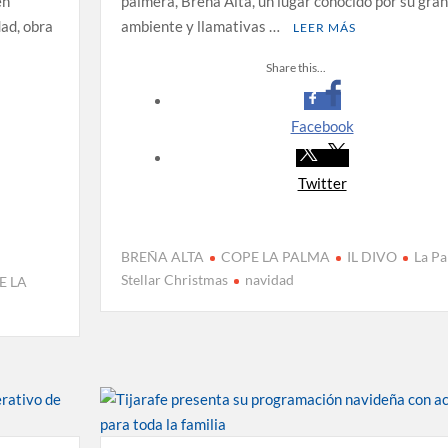
en
palmera, Breña Alta, un lugar conocido por su gran
dad, obra
ambiente y llamativas …
LEER MÁS
Share this...
Facebook
Twitter
BREÑA ALTA
COPE LA PALMA
IL DIVO
La P
Stellar Christmas
navidad
E LA