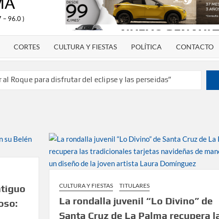
MA
 – 96.0 )
CORTES
CULTURA Y FIESTAS
POLÍTICA
CONTACTO
al Roque para disfrutar del eclipse y las perseidas”
de 20 años dando voz a la actualidad de la Diócesis
tulo de campeón de España y traer el cinturón a Canarias”
antes de 2030 un torneo de ajedrez con 200 jugadores”
deporte como dinamizador de Los Llanos de Aridane
arias y defiende que Tazacorte “avanza y cumple
CULTURA Y FIESTAS
TITULARES
ntiguo
La rondalla juvenil “Lo Divino” de
oso:
res víctimas de violencia de género con el apoyo
Santa Cruz de La Palma recupera l