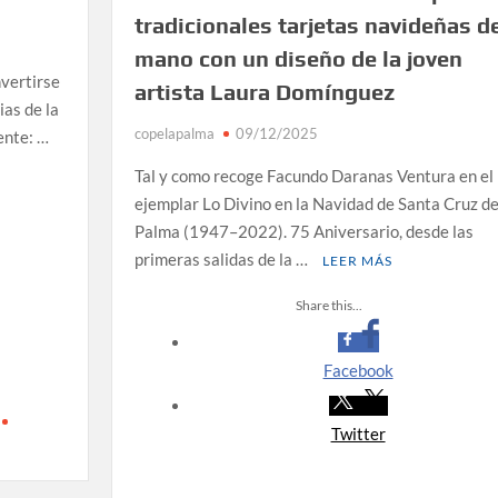
tradicionales tarjetas navideñas d
as en Santa Cruz de La Palma y refuerza el comercio local
mano con un diseño de la joven
nvertirse
artista Laura Domínguez
ias de la
e falta de planificación y exige respuestas sobre las
copelapalma
09/12/2025
ente: …
Tal y como recoge Facundo Daranas Ventura en el
ejemplar Lo Divino en la Navidad de Santa Cruz de
es de las islas no capitalinas derivados a hospitales de
Palma (1947–2022). 75 Aniversario, desde las
primeras salidas de la …
LEER MÁS
Share this...
Facebook
Twitter