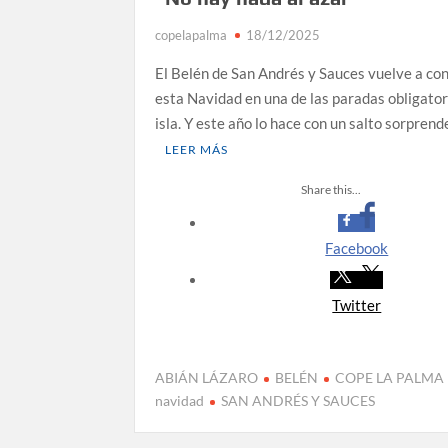
copelapalma
18/12/2025
El Día de la Cometa reúne a cientos de famili
en su sexta edición
El Belén de San Andrés y Sauces vuelve a co
esta Navidad en una de las paradas obligator
Borja Perdomo acusa al Gobierno del Cabildo d
isla. Y este año lo hace con un salto sorprend
pérdidas de agua
LEER MÁS
Jacob Qadri reclama prioridad para los pacient
Share this...
Tenerife
Facebook
Twitter
ABIÁN LÁZARO
BELÉN
COPE LA PALMA
navidad
SAN ANDRÉS Y SAUCES