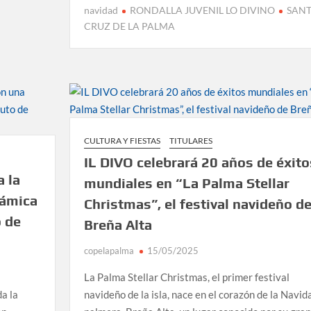
navidad
RONDALLA JUVENIL LO DIVINO
SAN
CRUZ DE LA PALMA
CULTURA Y FIESTAS
TITULARES
IL DIVO celebrará 20 años de éxito
a la
mundiales en “La Palma Stellar
rámica
Christmas”, el festival navideño d
o de
Breña Alta
copelapalma
15/05/2025
La Palma Stellar Christmas, el primer festival
a la
navideño de la isla, nace en el corazón de la Navid