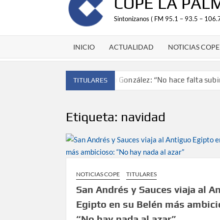
COPE LA PAL
Sintonízanos ( FM 95.1 – 93.5 – 106.7
INICIO
ACTUALIDAD
NOTICIAS COPE
Antonio González: “No hace falta subir 
TITULARES
‘El Espejo’ cierra temporada tras más 
Tato Primera: “Quiero luchar por el tí
Etiqueta:
navidad
José Carlos Martín: “La Palma tendrá 
Víctor González destaca el papel del 
NOTICIAS COPE
TITULARES
David Ruiz rechaza las críticas de Nueva Can
objetivos”
San Andrés y Sauces viaja al A
Egipto en su Belén más ambici
La Palma impulsa la inserción laboral de muje
“No hay nada al azar”
empresarial