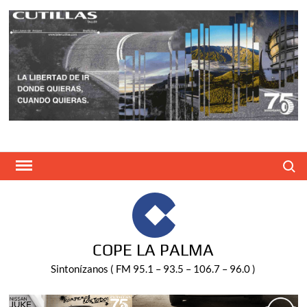
Saltar
al
contenido
Buscar
COPE LA PALMA
Sintonízanos ( FM 95.1 – 93.5 – 106.7 – 96.0 )