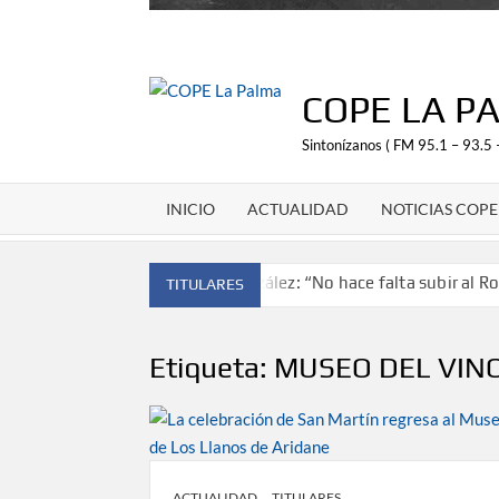
COPE LA P
Sintonízanos ( FM 95.1 – 93.5 
INICIO
ACTUALIDAD
NOTICIAS COPE
Antonio González: “No hace falta subir al Roq
TITULARES
‘El Espejo’ cierra temporada tras más 
Tato Primera: “Quiero luchar por el tí
Etiqueta:
MUSEO DEL VIN
José Carlos Martín: “La Palma tendrá 
Víctor González destaca el papel del depor
David Ruiz rechaza las críticas de Nueva Can
ACTUALIDAD
TITULARES