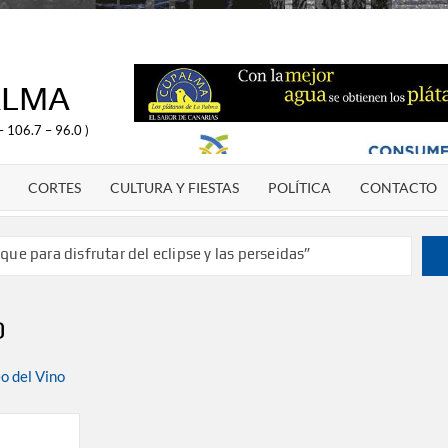
ALMA
– 106.7 – 96.0 )
CORTES
CULTURA Y FIESTAS
POLÍTICA
CONTACTO
ue para disfrutar del eclipse y las perseidas”
de 20 años dando voz a la actualidad de la Diócesis
tulo de campeón de España y traer el cinturón a Canarias”
O
antes de 2030 un torneo de ajedrez con 200 jugadores”
te como dinamizador de Los Llanos de Aridane
arias y defiende que Tazacorte “avanza y cumple