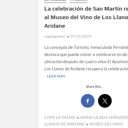
objetivos”
La celebración de San Martín r
La Palma impulsa la inserción laboral de muje
al Museo del Vino de Los Llan
empresarial
Aridane
El Día de la Cometa reúne a cientos de famili
copelapalma
07/11/2023
en su sexta edición
La concejala de Turismo, Inmaculada Fernánd
Borja Perdomo acusa al Gobierno del Cabildo d
destaca que pueda volver a celebrarse en di
pérdidas de agua
ubicación después de cuatro años El Ayunta
Los Llanos de Aridane recupera la celebració
Jacob Qadri reclama prioridad para los pacient
Tenerife
LEER MÁS
Share this...
COPE LA PALMA
INMACULADA FERNÁND
LLANOS DE ARIDANE
MUSEO DEL VINO