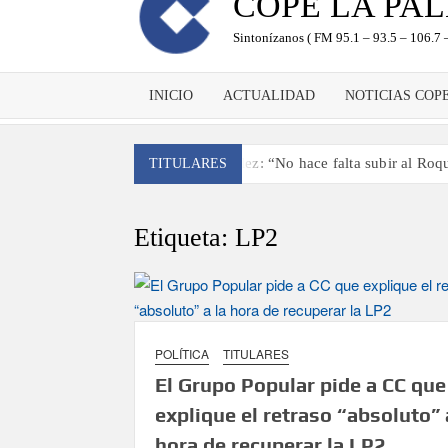
COPE LA PA
Sintonízanos ( FM 95.1 – 93.5 – 106.7 –
INICIO
ACTUALIDAD
NOTICIAS COP
Antonio González: “No hace falta subir al Roque
TITULARES
‘El Espejo’ cierra temporada tras más de 20 año
Tato Primera: “Quiero luchar por el título de c
Etiqueta:
LP2
José Carlos Martín: “La Palma tendrá an
Víctor González destaca el papel del deporte 
David Ruiz rechaza las críticas de Nueva Cana
POLÍTICA
TITULARES
La Palma impulsa la inserción laboral de mujere
El Grupo Popular pide a CC que
explique el retraso “absoluto” 
El Día de la Cometa reúne a cientos de familias
sexta edición
hora de recuperar la LP2