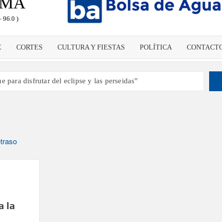
LMA
 96.0 )
E
CORTES
CULTURA Y FIESTAS
POLÍTICA
CONTACT
 para disfrutar del eclipse y las perseidas”
s dando voz a la actualidad de la Diócesis
ampeón de España y traer el cinturón a Canarias”
tes de 2030 un torneo de ajedrez con 200 jugadores”
como dinamizador de Los Llanos de Aridane
rias y defiende que Tazacorte “avanza y cumple objetivos”
s víctimas de violencia de género con el apoyo empresarial
a la
 en Santa Cruz de La Palma y refuerza el comercio local en su