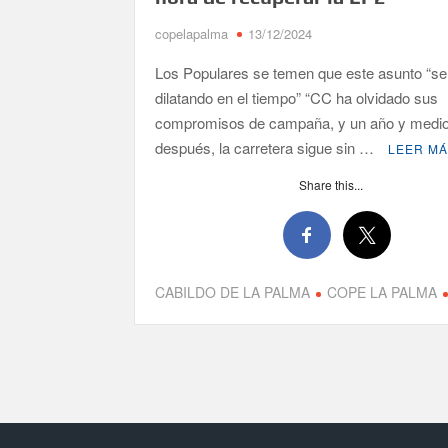
copelapalma
13/12/2024
Borja Perdomo acusa al Gobierno del Cabildo de f
de agua
Los Populares se temen que este asunto “se
dilatando en el tiempo” “CC ha olvidado sus
Jacob Qadri reclama prioridad para los pacientes 
compromisos de campaña, y un año y medi
después, la carretera sigue sin …
LEER M
Share this...
CABILDO DE LA PALMA
COPE LA PALMA