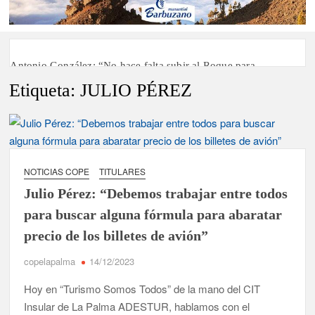
Antonio González: “No hace falta subir al Roque para
disfrutar del eclipse y las perseidas”
Etiqueta:
JULIO PÉREZ
‘El Espejo’ cierra temporada tras más de 20 años dando voz a
la actualidad de la Diócesis
Tato Primera: “Quiero luchar por el título de campeón de
España y traer el cinturón a Canarias”
NOTICIAS COPE
TITULARES
Julio Pérez: “Debemos trabajar entre todos
José Carlos Martín: “La Palma tendrá antes de 2030 un torneo
para buscar alguna fórmula para abaratar
de ajedrez con 200 jugadores”
precio de los billetes de avión”
Víctor González destaca el papel del deporte como
dinamizador de Los Llanos de Aridane
copelapalma
14/12/2023
Hoy en “Turismo Somos Todos” de la mano del CIT
David Ruiz rechaza las críticas de Nueva Canarias y defiende
Insular de La Palma ADESTUR, hablamos con el
que Tazacorte “avanza y cumple objetivos”