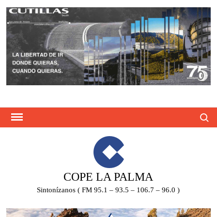
Saltar
al
contenido
Busca
COPE LA PALMA
Sintonízanos ( FM 95.1 – 93.5 – 106.7 – 96.0 )