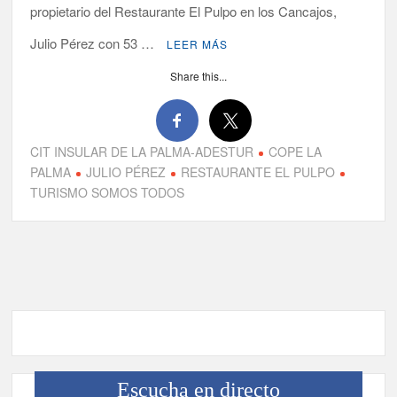
propietario del Restaurante El Pulpo en los Cancajos,
La Palma impulsa la inserción laboral de mujeres víctimas de
Julio Pérez con 53 …
LEER MÁS
violencia de género con el apoyo empresarial
Share this...
El Día de la Cometa reúne a cientos de familias en Santa Cruz
de La Palma y refuerza el comercio local en su sexta edición
CIT INSULAR DE LA PALMA-ADESTUR
COPE LA
Borja Perdomo acusa al Gobierno del Cabildo de falta de
planificación y exige respuestas sobre las pérdidas de agua
PALMA
JULIO PÉREZ
RESTAURANTE EL PULPO
TURISMO SOMOS TODOS
Jacob Qadri reclama prioridad para los pacientes de las islas
no capitalinas derivados a hospitales de Tenerife
Escucha en directo