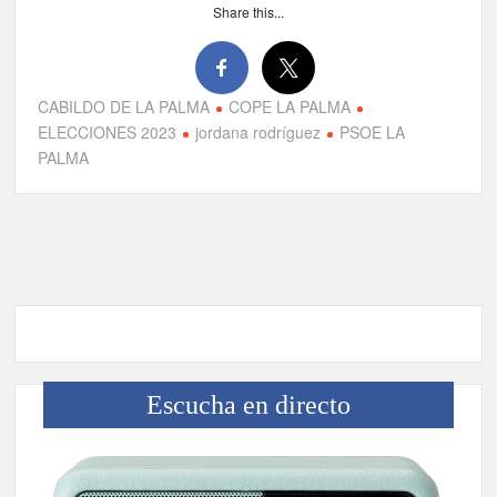
El Día de la Cometa reúne a cientos de familias en Santa Cruz
Share this...
de La Palma y refuerza el comercio local en su sexta edición
Borja Perdomo acusa al Gobierno del Cabildo de falta de
planificación y exige respuestas sobre las pérdidas de agua
CABILDO DE LA PALMA
COPE LA PALMA
ELECCIONES 2023
jordana rodríguez
PSOE LA
PALMA
Jacob Qadri reclama prioridad para los pacientes de las islas
no capitalinas derivados a hospitales de Tenerife
Escucha en directo