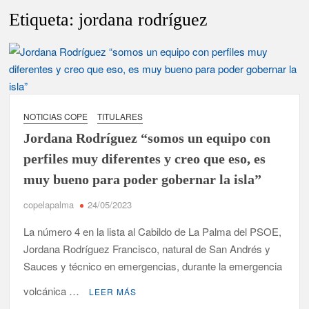
disfrutar del eclipse y las perseidas”
Etiqueta:
jordana rodríguez
‘El Espejo’ cierra temporada tras más de 20 años dando voz a
la actualidad de la Diócesis
Tato Primera: “Quiero luchar por el título de campeón de
España y traer el cinturón a Canarias”
NOTICIAS COPE
TITULARES
José Carlos Martín: “La Palma tendrá antes de 2030 un torneo
Jordana Rodríguez “somos un equipo con
de ajedrez con 200 jugadores”
perfiles muy diferentes y creo que eso, es
Víctor González destaca el papel del deporte como
muy bueno para poder gobernar la isla”
dinamizador de Los Llanos de Aridane
copelapalma
24/05/2023
David Ruiz rechaza las críticas de Nueva Canarias y defiende
La número 4 en la lista al Cabildo de La Palma del PSOE,
que Tazacorte “avanza y cumple objetivos”
Jordana Rodríguez Francisco, natural de San Andrés y
La Palma impulsa la inserción laboral de mujeres víctimas de
Sauces y técnico en emergencias, durante la emergencia
violencia de género con el apoyo empresarial
volcánica …
LEER MÁS