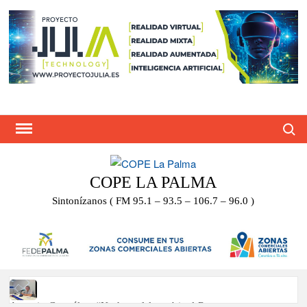
Saltar
al
contenido
Busca
COPE LA PALMA
Sintonízanos ( FM 95.1 – 93.5 – 106.7 – 96.0 )
Antonio González: “No hace falta subir al Roque para