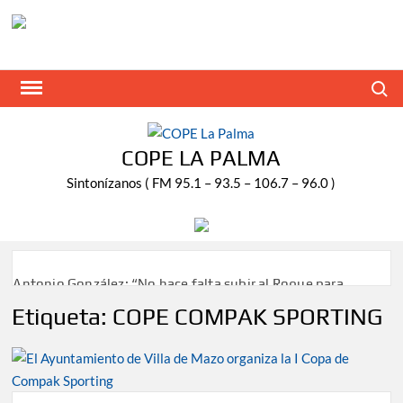
Saltar
al
contenido
Buscar
COPE LA PALMA
Sintonízanos ( FM 95.1 – 93.5 – 106.7 – 96.0 )
Antonio González: “No hace falta subir al Roque para
disfrutar del eclipse y las perseidas”
Etiqueta:
COPE COMPAK SPORTING
‘El Espejo’ cierra temporada tras más de 20 años dando
voz a la actualidad de la Diócesis