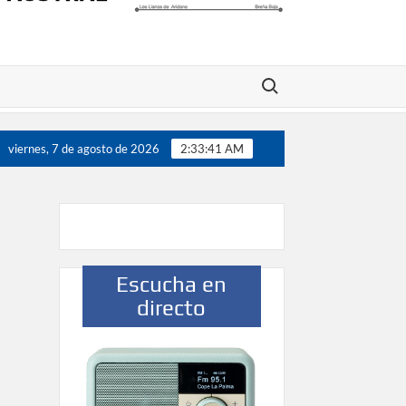
Buscar:
00 jugadores”
Víctor González destaca el papel del depo
viernes, 7 de agosto de 2026
2:33:42 AM
Escucha en
directo