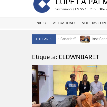
COPE LA PAL
Sintonízanos ( FM 95.1 – 93.5 – 106.7
INICIO
ACTUALIDAD
NOTICIAS COPE
de España y traer el cinturón a Canarias”
José Carlos Ma
TITULARES
Etiqueta:
CLOWNBARET