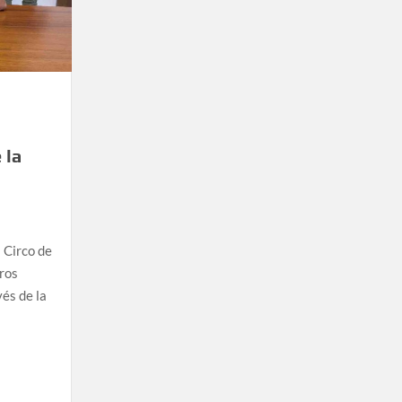
 la
 Circo de
tros
vés de la