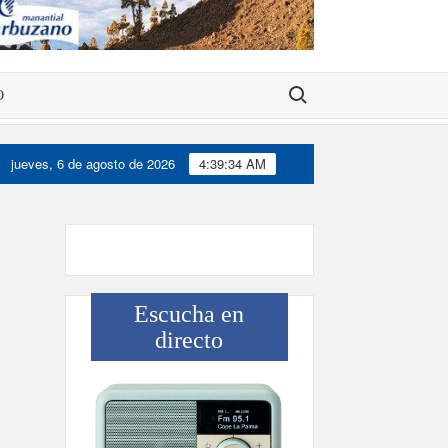
Buscar:
O
jueves, 6 de agosto de 2026
4:39:34 AM
Víctor González destaca el papel del deporte como dinamiz
Escucha en
directo