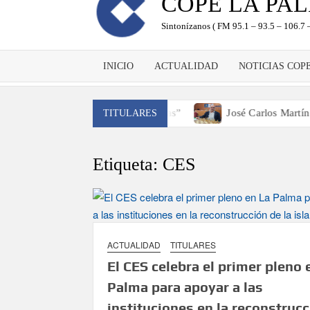
COPE LA PA
Sintonízanos ( FM 95.1 – 93.5 – 106.7 –
INICIO
ACTUALIDAD
NOTICIAS COP
aña y traer el cinturón a Canarias”
José Carlos Martín: “La
TITULARES
Etiqueta:
CES
ACTUALIDAD
TITULARES
El CES celebra el primer pleno 
Palma para apoyar a las
instituciones en la reconstruc