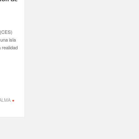
 (CES)
una isla
a realidad
PALMA