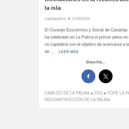
la isla
copelapalma
12/09/2024
El Consejo Económico y Social de Canarias
ha celebrado en La Palma el primer pleno en 
no capitalina con el objetivo de acercarse a l
de …
LEER MÁS
Share this...
CABILDO DE LA PALMA
CES
COPE LA 
RECONSTRUCCIÓN DE LA PALMA