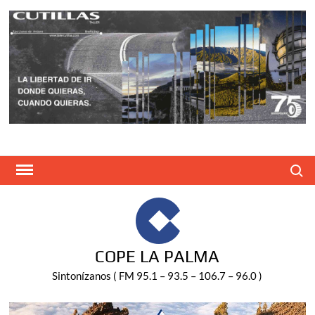
Saltar
al
contenido
Buscar
COPE LA PALMA
Sintonízanos ( FM 95.1 – 93.5 – 106.7 – 96.0 )