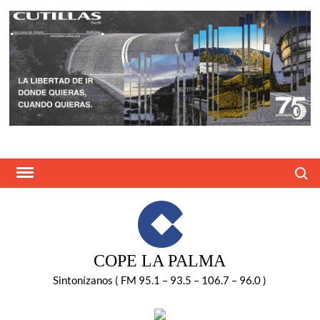
Saltar
al
contenido
Buscar
COPE LA PALMA
Sintonízanos ( FM 95.1 – 93.5 – 106.7 – 96.0 )