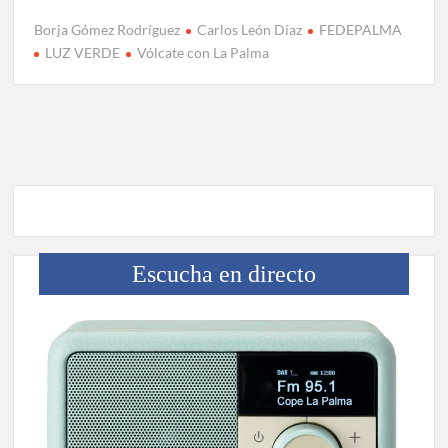
Borja Gómez Rodríguez
Carlos León Díaz
FEDEPALMA
LUZ VERDE
Vólcate con La Palma
Escucha en directo