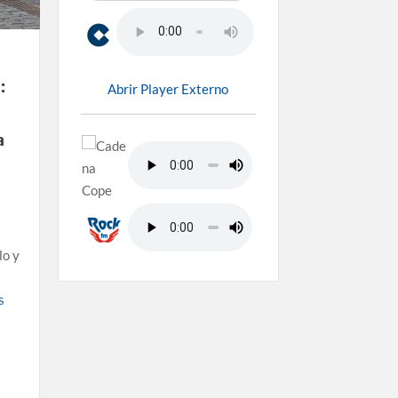
:
Abrir Player Externo
a
;
lo y
S