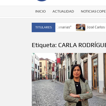
INICIO
ACTUALIDAD
NOTICIAS COPE
España y traer el cinturón a Canarias”
José Carlos Martí
TITULARES
Etiqueta:
CARLA RODRÍGU