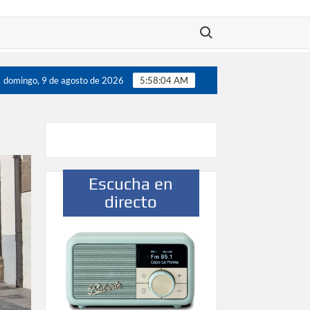
Buscar:
jugadores”
Víctor González destaca el papel del deporte
domingo, 9 de agosto de 2026
5:58:04 AM
Escucha en
directo