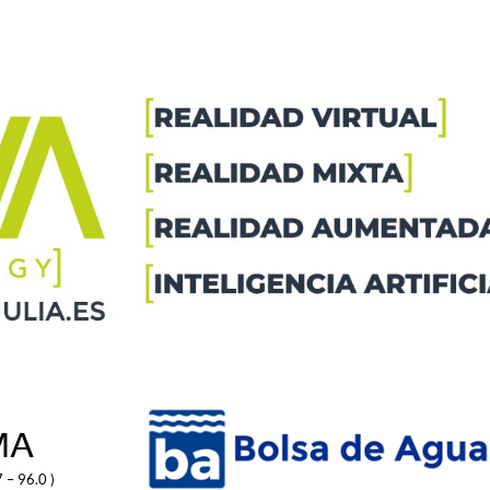
MA
 – 96.0 )