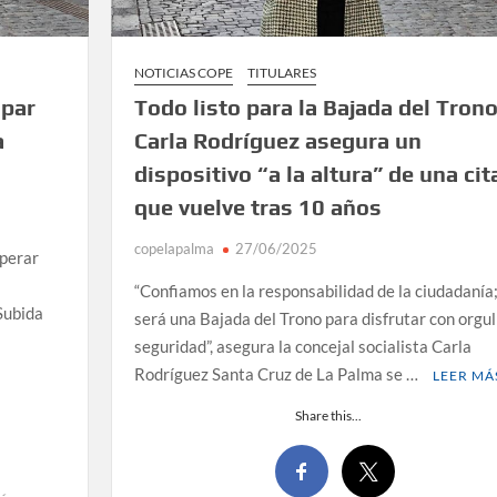
NOTICIAS COPE
TITULARES
ipar
Todo listo para la Bajada del Trono
a
Carla Rodríguez asegura un
dispositivo “a la altura” de una cit
que vuelve tras 10 años
copelapalma
27/06/2025
uperar
“Confiamos en la responsabilidad de la ciudadanía
 Subida
será una Bajada del Trono para disfrutar con orgul
seguridad”, asegura la concejal socialista Carla
Rodríguez Santa Cruz de La Palma se …
LEER MÁ
Share this...