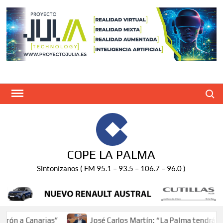
Saltar
al
contenido
Buscar
COPE LA PALMA
Sintonízanos ( FM 95.1 – 93.5 – 106.7 – 96.0 )
ón a Canarias”
José Carlos Martín: “La Palma tendrá ant