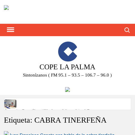
Saltar
al
contenido
Busca
COPE LA PALMA
Sintonízanos ( FM 95.1 – 93.5 – 106.7 – 96.0 )
Antonio González: “No hace falta subir al Roque para
disfrutar del eclipse y las perseidas”
Etiqueta:
CABRA TINERFEÑA
‘El Espejo’ cierra temporada tras más de 20 años dando voz a