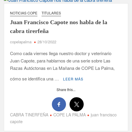
la actualidad de la Diócesis
NOTICIAS COPE
TITULARES
Tato Primera: “Quiero luchar por el título de campeón de
España y traer el cinturón a Canarias”
Juan Francisco Capote nos habla de la
cabra tirerfeña
José Carlos Martín: “La Palma tendrá antes de 2030 un torneo
de ajedrez con 200 jugadores”
copelapalma
28/10/2022
Como cada viernes llega nuestro doctor y veterinario
Víctor González destaca el papel del deporte como
dinamizador de Los Llanos de Aridane
Juan Capote, para hablarnos de una serie sobre Las
Razas Autóctonas en La Mañana de COPE La Palma,
David Ruiz rechaza las críticas de Nueva Canarias y defiende
cómo se identifica una …
que Tazacorte “avanza y cumple objetivos”
LEER MÁS
Share this...
La Palma impulsa la inserción laboral de mujeres víctimas de
violencia de género con el apoyo empresarial
El Día de la Cometa reúne a cientos de familias en Santa Cruz
CABRA TINERFEÑA
COPE LA PALMA
juan francisco
de La Palma y refuerza el comercio local en su sexta edición
capote