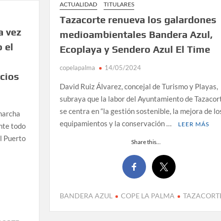
ACTUALIDAD
TITULARES
Tazacorte renueva los galardones
a vez
medioambientales Bandera Azul,
 el
Ecoplaya y Sendero Azul El Time
copelapalma
14/05/2024
icios
David Ruiz Álvarez, concejal de Turismo y Playas,
subraya que la labor del Ayuntamiento de Tazacor
se centra en “la gestión sostenible, la mejora de lo
marcha
equipamientos y la conservación …
LEER MÁS
nte todo
el Puerto
Share this...
BANDERA AZUL
COPE LA PALMA
TAZACORT