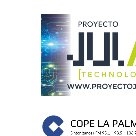
Saltar
al
contenido
COPE LA PAL
Sintonízanos ( FM 95.1 – 93.5 – 106.7