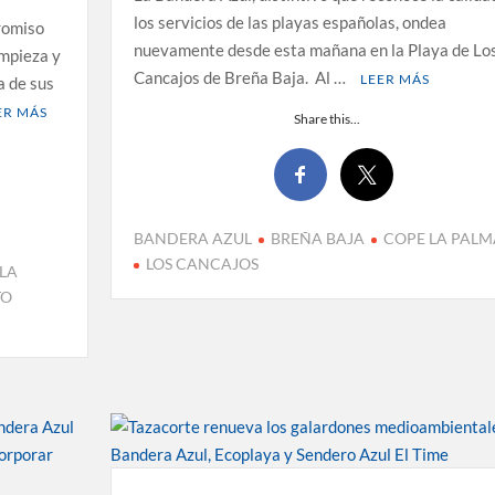
los servicios de las playas españolas, ondea
romiso
nuevamente desde esta mañana en la Playa de Lo
impieza y
Cancajos de Breña Baja. Al …
LEER MÁS
a de sus
ER MÁS
Share this...
BANDERA AZUL
BREÑA BAJA
COPE LA PALM
LOS CANCAJOS
LA
TO