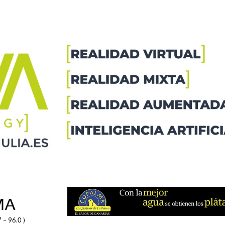
MA
 – 96.0 )