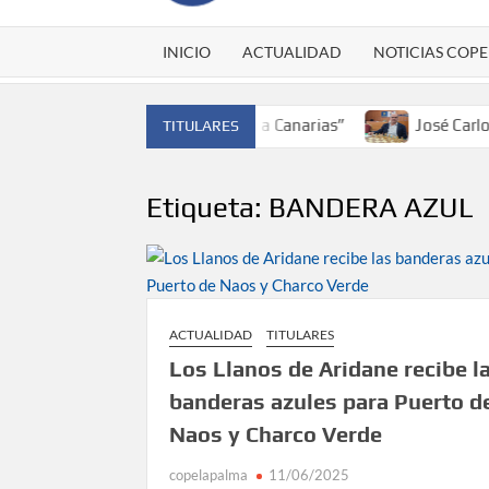
INICIO
ACTUALIDAD
NOTICIAS COPE
 España y traer el cinturón a Canarias”
José Carlos Mart
TITULARES
Etiqueta:
BANDERA AZUL
ACTUALIDAD
TITULARES
Los Llanos de Aridane recibe l
banderas azules para Puerto d
Naos y Charco Verde
copelapalma
11/06/2025