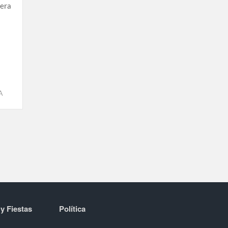
dera
A
 y Fiestas
Política