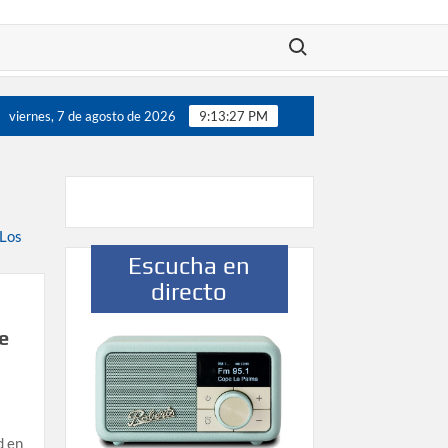
Buscar:
 jugadores”
Víctor González destaca el papel del deport
viernes, 7 de agosto de 2026
9:13:27 PM
Escucha en
directo
e
d en