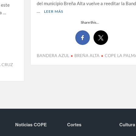
del municipio Breña Alta vuelve a reeditar la Ban
n este
…
LEER MÁS
ma …
Share this...
BANDERA AZUL
BREÑA ALTA
COPE LA PALM
A CRUZ
Noticias COPE
Cortes
Cultura