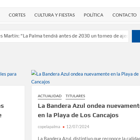
CORTES
CULTURA Y FIESTAS
POLÍTICA
CONTACTO
ín: “La Palma tendrá antes de 2030 un torneo de ajedrez con 200
ACTUALIDAD
TITULARES
as
La Bandera Azul ondea nuevament
e
en la Playa de Los Cancajos
copelapalma
12/07/2024
La Bandera Azul, distintivo que reconoce la calida