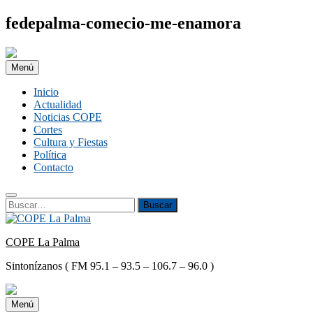
Saltar
fedepalma-comecio-me-enamora
al
contenido
Menú
Inicio
Actualidad
Noticias COPE
Cortes
Cultura y Fiestas
Política
Contacto
Buscar:
Buscar
COPE La Palma
Sintonízanos ( FM 95.1 – 93.5 – 106.7 – 96.0 )
Menú