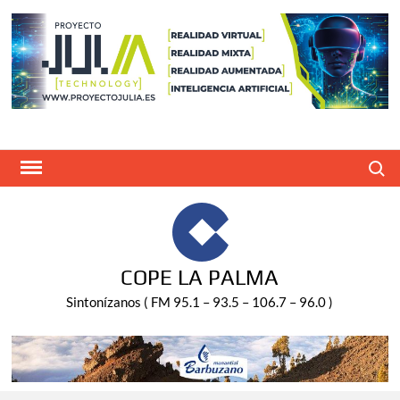
Saltar
al
contenido
Buscar
COPE LA PALMA
Sintonízanos ( FM 95.1 – 93.5 – 106.7 – 96.0 )