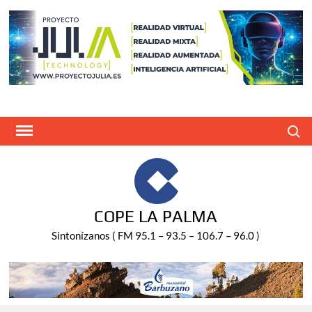
Saltar
al
contenido
Buscar
COPE LA PALMA
Sintonízanos ( FM 95.1 – 93.5 – 106.7 – 96.0 )