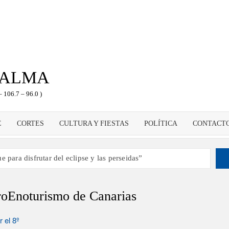
PALMA
– 106.7 – 96.0 )
E
CORTES
CULTURA Y FIESTAS
POLÍTICA
CONTACT
 para disfrutar del eclipse y las perseidas”
s dando voz a la actualidad de la Diócesis
ampeón de España y traer el cinturón a Canarias”
roEnoturismo de Canarias
tes de 2030 un torneo de ajedrez con 200 jugadores”
como dinamizador de Los Llanos de Aridane