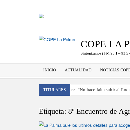
Saltar
al
contenido
COPE LA 
Sintonízanos ( FM 95.1 – 93.5 
INICIO
ACTUALIDAD
NOTICIAS COP
Antonio González: “No hace falta subir al Roque
TITULARES
‘El Espejo’ cierra temporada tras más de 20 año
Tato Primera: “Quiero luchar por el título de c
Etiqueta:
8º Encuentro de Ag
José Carlos Martín: “La Palma tendrá an
Víctor González destaca el papel del deporte 