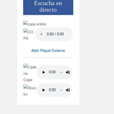
Escucha en
directo
Abrir Player Externo