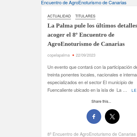
David Ruiz rechaza las críticas de Nueva Cana
La Palma impulsa la inserción laboral de mujer
ACTUALIDAD
TITULARES
La Palma pule los últimos detalle
El Día de la Cometa reúne a cientos de familias
sexta edición
acoger el 8º Encuentro de
AgroEnoturismo de Canarias
Borja Perdomo acusa al Gobierno del Cabildo de f
de agua
copelapalma
22/09/2023
Un evento que contará con la participación 
Jacob Qadri reclama prioridad para los pacientes 
treinta ponentes locales, nacionales e intern
especializados en el sector El municipio de
Fuencaliente ubicado en la isla de La …
LE
Share this...
8º Encuentro de AgroEnoturismo de Canarias