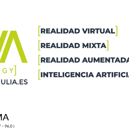
MA
 – 96.0 )