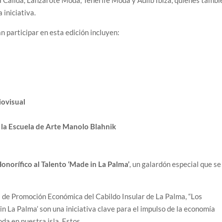
álida, Lanzarote Moda, Tenerife Moda y Adlib Ibiza, quienes tambi
 iniciativa.
n participar en esta edición incluyen:
iovisual
 la Escuela de Arte Manolo Blahnik
onorífico al Talento ‘Made in La Palma’
, un galardón especial que se
 de Promoción Económica del Cabildo Insular de La Palma, “Los
n La Palma’ son una iniciativa clave para el impulso de la economía
oda en nuestra isla. Estos