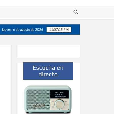
Buscar:
jugadores”
Víctor González destaca el papel del deporte como
jueves, 6 de agosto de 2026
11:07:16 PM
Escucha en
directo