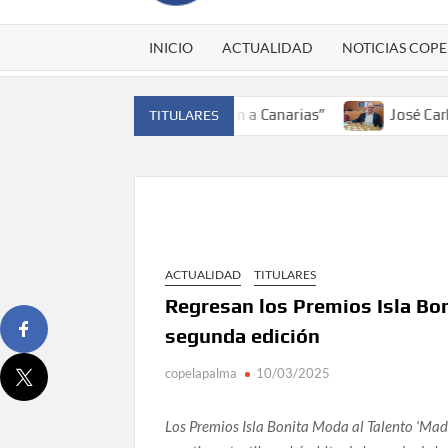
INICIO
ACTUALIDAD
NOTICIAS COPE
España y traer el cinturón a Canarias”
José Carlos Martí
TITULARES
ACTUALIDAD
TITULARES
Regresan los Premios Isla Bon
segunda edición
copelapalma
10/03/2025
Los Premios Isla Bonita Moda al Talento ‘Made