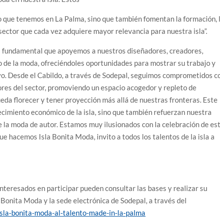
vo que tenemos en La Palma, sino que también fomentan la formación, 
 sector que cada vez adquiere mayor relevancia para nuestra isla”.
s fundamental que apoyemos a nuestros diseñadores, creadores,
 de la moda, ofreciéndoles oportunidades para mostrar su trabajo y
vo. Desde el Cabildo, a través de Sodepal, seguimos comprometidos c
tores del sector, promoviendo un espacio acogedor y repleto de
eda florecer y tener proyección más allá de nuestras fronteras. Este
crecimiento económico de la isla, sino que también refuerzan nuestra
e la moda de autor. Estamos muy ilusionados con la celebración de es
ue hacemos Isla Bonita Moda, invito a todos los talentos de la isla a
 interesados en participar pueden consultar las bases y realizar su
la Bonita Moda y la sede electrónica de Sodepal, a través del
isla-bonita-moda-al-talento-made-in-la-palma