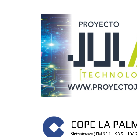
Saltar
al
contenido
COPE LA PAL
Sintonízanos ( FM 95.1 – 93.5 – 106.7