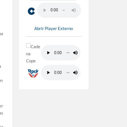
Abrir Player Externo
ma
a
ón
er
as