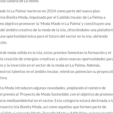
a isla canaria de La Palma
ade In La Palma’ nacieron en 2024 como parte del nuevo plan
Isla Bonita Moda, impulsado por el Cabildo Insular de La Palma a
omo objetivo promover la ‘Moda Made in La Palma’ y constituyen una
 del ámbito creativo de la moda de la isla, ofreciéndoles una platafor
 una oportunidad única para el futuro del sector en la isla, abriendo
ción.
 de moda sólida en la isla, estos premios fomentan la formación y el
n la creación de sinergias creativas y abren nuevas oportunidades par
leo y la inversión en el sector de la moda en La Palma. Además,
uestros talentos en el ámbito insular, mientras potencian su proyecci
tivo.
onita Moda introducen algunas novedades, ampliando el número de
el premio al ‘Proyecto de Moda Sostenible’, con el objetivo de promov
encia medioambiental en el sector. Esta categoría estará destinada a l
royecto Isla Bonita Moda, así como aquellas que formen parte de