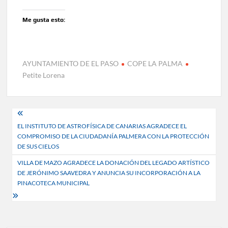
Me gusta esto:
AYUNTAMIENTO DE EL PASO
COPE LA PALMA
Petite Lorena
Navegación
EL INSTITUTO DE ASTROFÍSICA DE CANARIAS AGRADECE EL
de
COMPROMISO DE LA CIUDADANÍA PALMERA CON LA PROTECCIÓN
entradas
DE SUS CIELOS
VILLA DE MAZO AGRADECE LA DONACIÓN DEL LEGADO ARTÍSTICO
DE JERÓNIMO SAAVEDRA Y ANUNCIA SU INCORPORACIÓN A LA
PINACOTECA MUNICIPAL