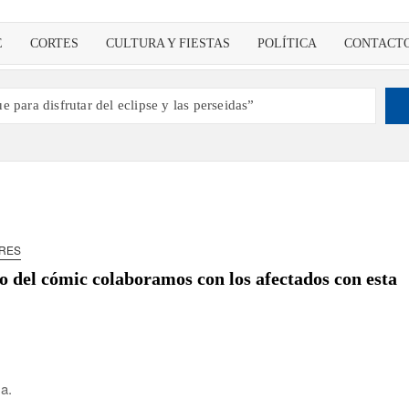
E
CORTES
CULTURA Y FIESTAS
POLÍTICA
CONTACT
 para disfrutar del eclipse y las perseidas”
s dando voz a la actualidad de la Diócesis
ampeón de España y traer el cinturón a Canarias”
tes de 2030 un torneo de ajedrez con 200 jugadores”
como dinamizador de Los Llanos de Aridane
ARES
ias y defiende que Tazacorte “avanza y cumple objetivos”
o del cómic colaboramos con los afectados con esta
es víctimas de violencia de género con el apoyo empresarial
 en Santa Cruz de La Palma y refuerza el comercio local en su
a.
alta de planificación y exige respuestas sobre las pérdidas