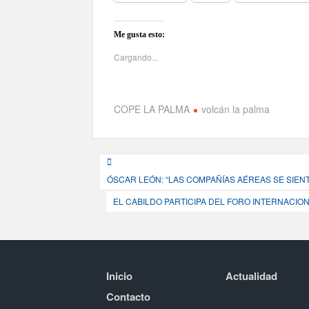
Me gusta esto:
Cargando...
COPE LA PALMA
volcán la palma
Navegación
ÓSCAR LEÓN: “LAS COMPAÑÍAS AÉREAS SE SIE
de
EL CABILDO PARTICIPA DEL FORO INTERNACIO
entradas
Inicio
Actualidad
Contacto