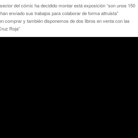
 sector del cómic ha decidido montar está exposición “son unos 150
 han enviado sus trabajos para colaborar de forma altruista”
en comprar y también disponemos de dos libros en venta con las
de las islas no capitalinas derivados a hospitales de Tenerife
Cruz Roja”