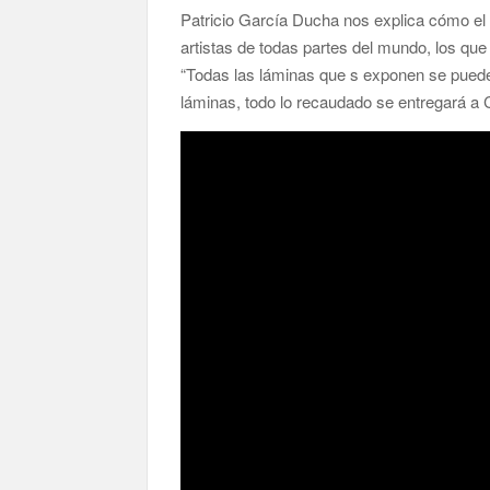
de agua
Patricio García Ducha nos explica cómo el
artistas de todas partes del mundo, los que
“Todas las láminas que s exponen se pued
Jacob Qadri reclama prioridad para los pacientes 
láminas, todo lo recaudado se entregará a 