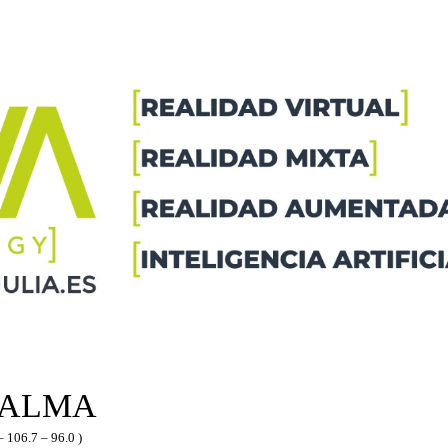
PALMA
– 106.7 – 96.0 )