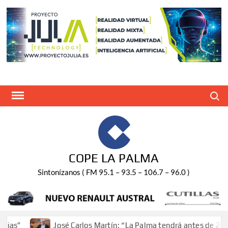
Saltar
al
contenido
Buscar
COPE LA PALMA
Sintonízanos ( FM 95.1 – 93.5 – 106.7 – 96.0 )
José Carlos Martín: “La Palma tendrá antes de 2030 un t