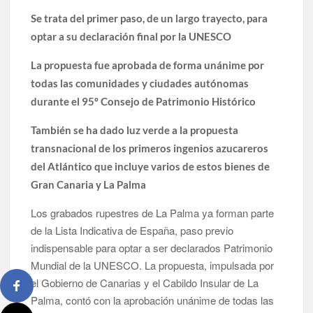
El Día de la Cometa reúne a cientos de familias en Santa Cruz
Se trata del primer paso, de un largo trayecto, para
de La Palma y refuerza el comercio local en su sexta edición
optar a su declaración final por la UNESCO
Borja Perdomo acusa al Gobierno del Cabildo de falta de
La propuesta fue aprobada de forma unánime por
planificación y exige respuestas sobre las pérdidas de agua
todas las comunidades y ciudades autónomas
durante el 95º Consejo de Patrimonio Histórico
Jacob Qadri reclama prioridad para los pacientes de las islas
no capitalinas derivados a hospitales de Tenerife
También se ha dado luz verde a la propuesta
transnacional de los primeros ingenios azucareros
del Atlántico que incluye varios de estos bienes de
Gran Canaria y La Palma
Los grabados rupestres de La Palma ya forman parte
de la Lista Indicativa de España, paso previo
indispensable para optar a ser declarados Patrimonio
Mundial de la UNESCO. La propuesta, impulsada por
el Gobierno de Canarias y el Cabildo Insular de La
Palma, contó con la aprobación unánime de todas las