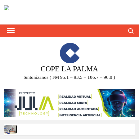
Saltar
al
contenido
Busca
COPE LA PALMA
Sintonízanos ( FM 95.1 – 93.5 – 106.7 – 96.0 )
Antonio González: “No hace falta subir al Roque para