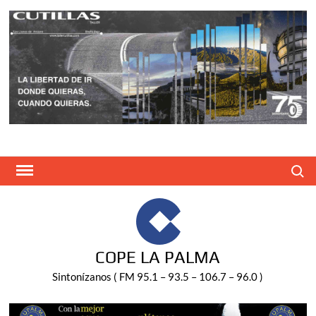
Saltar
al
contenido
Buscar
COPE LA PALMA
Sintonízanos ( FM 95.1 – 93.5 – 106.7 – 96.0 )