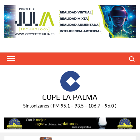
Saltar
al
contenido
Buscar
COPE LA PALMA
Sintonízanos ( FM 95.1 – 93.5 – 106.7 – 96.0 )