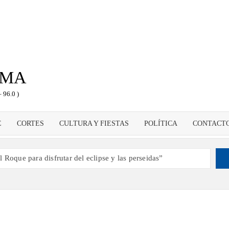
LMA
 96.0 )
E
CORTES
CULTURA Y FIESTAS
POLÍTICA
CONTACT
 Roque para disfrutar del eclipse y las perseidas”
s dando voz a la actualidad de la Diócesis
ampeón de España y traer el cinturón a Canarias”
 2030 un torneo de ajedrez con 200 jugadores”
como dinamizador de Los Llanos de Aridane