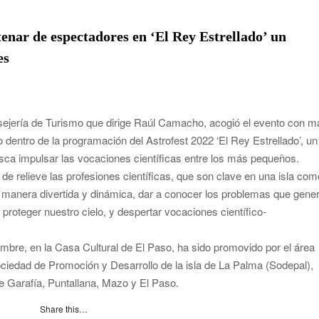
rias y defiende que Tazacorte “avanza y cumple objetivos”
enar de espectadores en ‘El Rey Estrellado’ un
s víctimas de violencia de género con el apoyo empresarial
es
 en Santa Cruz de La Palma y refuerza el comercio local en su
nsejería de Turismo que dirige Raúl Camacho, acogió el evento con m
alta de planificación y exige respuestas sobre las pérdidas
 dentro de la programación del Astrofest 2022 ‘El Rey Estrellado’, un
sca impulsar las vocaciones científicas entre los más pequeños.
de relieve las profesiones científicas, que son clave en una isla com
de las islas no capitalinas derivados a hospitales de Tenerife
 manera divertida y dinámica, dar a conocer los problemas que gene
 proteger nuestro cielo, y despertar vocaciones científico-
embre, en la Casa Cultural de El Paso, ha sido promovido por el área
ciedad de Promoción y Desarrollo de la isla de La Palma (Sodepal),
e Garafía, Puntallana, Mazo y El Paso.
Share this…