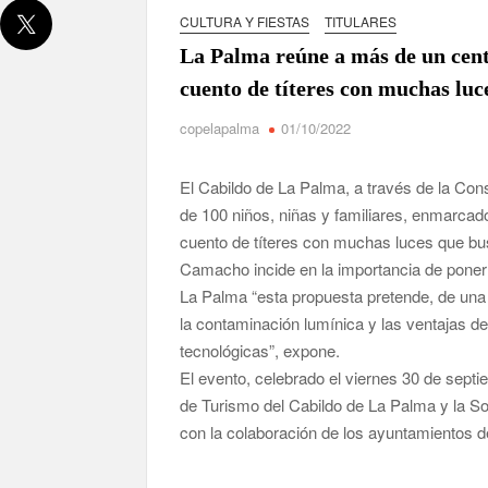
David Ruiz rechaza las críticas de Nueva Cana
CULTURA Y FIESTAS
TITULARES
La Palma reúne a más de un cent
La Palma impulsa la inserción laboral de mujere
cuento de títeres con muchas luc
copelapalma
01/10/2022
El Día de la Cometa reúne a cientos de familias
sexta edición
El Cabildo de La Palma, a través de la Co
Borja Perdomo acusa al Gobierno del Cabildo de f
de 100 niños, niñas y familiares, enmarcado
de agua
cuento de títeres con muchas luces que bu
Camacho incide en la importancia de poner 
Jacob Qadri reclama prioridad para los pacientes 
La Palma “esta propuesta pretende, de una
la contaminación lumínica y las ventajas de
tecnológicas”, expone.
El evento, celebrado el viernes 30 de septi
de Turismo del Cabildo de La Palma y la So
con la colaboración de los ayuntamientos d