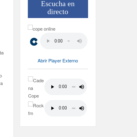
Escucha en
directo
ás
Abrir Player Externo
o
ra