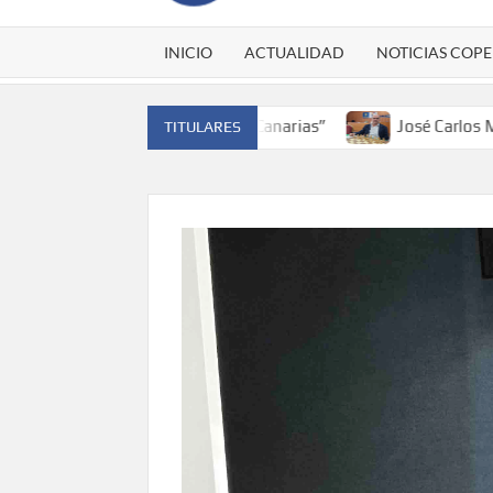
INICIO
ACTUALIDAD
NOTICIAS COPE
traer el cinturón a Canarias”
José Carlos Martín: “La Pa
TITULARES