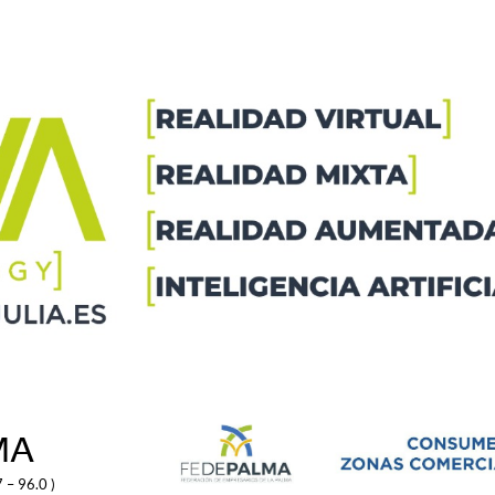
MA
 – 96.0 )