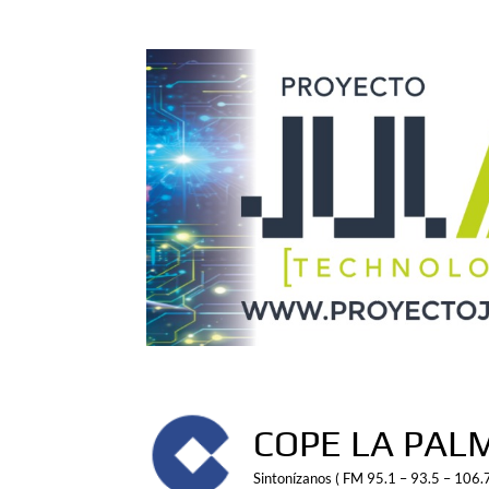
Saltar
al
contenido
COPE LA PAL
Sintonízanos ( FM 95.1 – 93.5 – 106.7