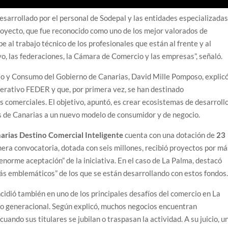
desarrollado por el personal de Sodepal y las entidades especializada
proyecto, que fue reconocido como uno de los mejor valorados de
be al trabajo técnico de los profesionales que están al frente y al
o, las federaciones, la Cámara de Comercio y las empresas”, señaló.
cio y Consumo del Gobierno de Canarias, David Mille Pomposo, explic
erativo FEDER y que, por primera vez, se han destinado
s comerciales. El objetivo, apuntó, es crear ecosistemas de desarroll
s de Canarias a un nuevo modelo de consumidor y de negocio.
arias Destino Comercial Inteligente
cuenta con una dotación de
23
mera convocatoria, dotada con seis millones, recibió proyectos por má
a enorme aceptación” de la iniciativa. En el caso de La Palma, destacó
más emblemáticos” de los que se están desarrollando con estos fondos
ncidió también en uno de los principales desafíos del comercio en La
evo generacional. Según explicó, muchos negocios encuentran
uando sus titulares se jubilan o traspasan la actividad. A su juicio, u