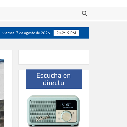
Buscar:
”
Víctor González destaca el papel del deporte como di
viernes, 7 de agosto de 2026
9:42:20 PM
Escucha en
directo