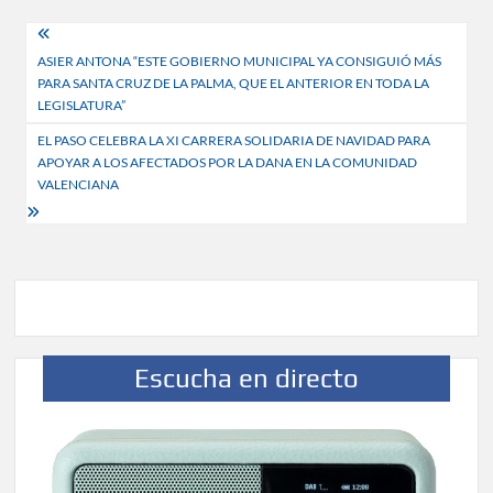
Navegación
ASIER ANTONA “ESTE GOBIERNO MUNICIPAL YA CONSIGUIÓ MÁS
de
PARA SANTA CRUZ DE LA PALMA, QUE EL ANTERIOR EN TODA LA
entradas
LEGISLATURA”
EL PASO CELEBRA LA XI CARRERA SOLIDARIA DE NAVIDAD PARA
APOYAR A LOS AFECTADOS POR LA DANA EN LA COMUNIDAD
VALENCIANA
Escucha en directo