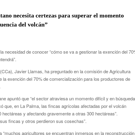
rias y defiende que Tazacorte “avanza y cumple objetivos”
es víctimas de violencia de género con el apoyo empresarial
átano necesita certezas para superar el momento
cuencia del volcán”
 en Santa Cruz de La Palma y refuerza el comercio local en su
alta de planificación y exige respuestas sobre las pérdidas
en la necesidad de conocer “cómo se va a gestionar la exención del 7
tendrá”.
de las islas no capitalinas derivados a hospitales de Tenerife
 (CCa), Javier Llamas, ha preguntado en la comisión de Agricultura
de la exención del 70% de comercialización para los productores de
.
dane apuntó que “el sector atraviesa un momento difícil y en búsqued
có que, en La Palma, las fincas agrícolas afectadas por el volcán
 hectáreas y afectando gravemente a otras 300 hectáreas”.
us fincas y otros perdieron sus cosechas”.
ia “muchos agricultores se encuentran inmersos en la reconstrucción