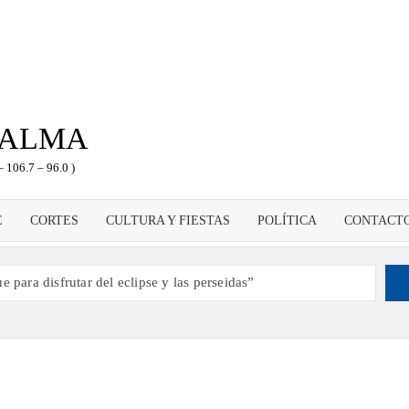
PALMA
– 106.7 – 96.0 )
E
CORTES
CULTURA Y FIESTAS
POLÍTICA
CONTACT
 para disfrutar del eclipse y las perseidas”
s dando voz a la actualidad de la Diócesis
ampeón de España y traer el cinturón a Canarias”
 2030 un torneo de ajedrez con 200 jugadores”
como dinamizador de Los Llanos de Aridane