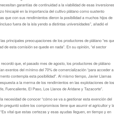
necesitan garantías de continuidad a la viabilidad de esas inversione
zo hincapié en la importancia del cultivo plátano como sustento
s que con sus rendimientos dieron la posibilidad a muchos hijos de
incluso fuera de la isla yendo a distintas universidades”, añadió el
las principales preocupaciones de los productores de plátano “es qu
d de esta comisión se quede en nada”. En su opinión, “el sector
e recordó que, el pasado mes de agosto, los productores de plátano
rían exentos del mínimo del 70% de comercialización “para acceder a
ento contempla esta posibilidad”. Al mismo tiempo, Javier Llamas
spuesta a la merma de los rendimientos en las explotaciones de lo
fe, Fuencaliente, El Paso, Los Llanos de Aridane y Tazacorte”.
en la necesidad de conocer “cómo se va a gestionar esta exención del
 preguntó sobre los compromisos tiene que asumir el agricultor y l
 “Es vital que estas certezas y esas ayudas lleguen, en tiempo y en