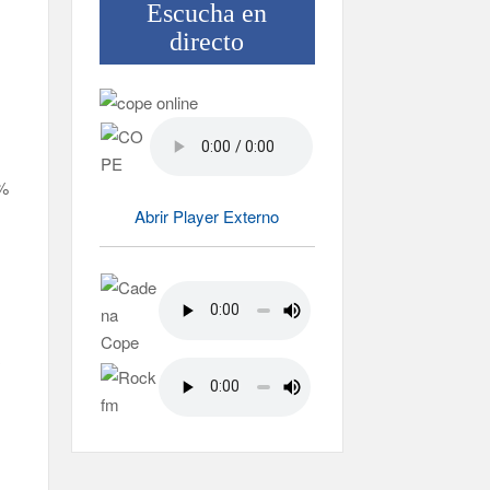
Escucha en
directo
0%
Abrir Player Externo
a