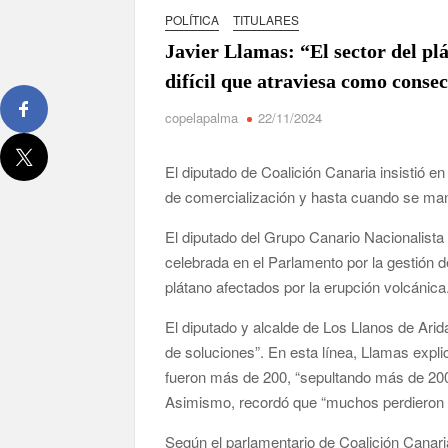
David Ruiz rechaza las críticas de Nueva Cana
POLÍTICA
TITULARES
La Palma impulsa la inserción laboral de mujer
Javier Llamas: “El sector del pl
difícil que atraviesa como conse
El Día de la Cometa reúne a cientos de familias
sexta edición
copelapalma
22/11/2024
Borja Perdomo acusa al Gobierno del Cabildo de f
de agua
El diputado de Coalición Canaria insistió 
de comercialización y hasta cuando se man
Jacob Qadri reclama prioridad para los pacientes 
El diputado del Grupo Canario Nacionalista
celebrada en el Parlamento por la gestión 
plátano afectados por la erupción volcánica
El diputado y alcalde de Los Llanos de Ari
de soluciones”. En esta línea, Llamas expli
fueron más de 200, “sepultando más de 200
Asimismo, recordó que “muchos perdieron s
Según el parlamentario de Coalición Canar