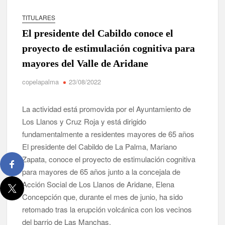
TITULARES
Tato Primera: “Quiero luchar por el título de campeón de
España y traer el cinturón a Canarias”
El presidente del Cabildo conoce el
proyecto de estimulación cognitiva para
José Carlos Martín: “La Palma tendrá antes de 2030 un torneo
mayores del Valle de Aridane
de ajedrez con 200 jugadores”
copelapalma
23/08/2022
Víctor González destaca el papel del deporte como
dinamizador de Los Llanos de Aridane
La actividad está promovida por el Ayuntamiento de
Los Llanos y Cruz Roja y está dirigido
David Ruiz rechaza las críticas de Nueva Canarias y defiende
que Tazacorte “avanza y cumple objetivos”
fundamentalmente a residentes mayores de 65 años
El presidente del Cabildo de La Palma, Mariano
La Palma impulsa la inserción laboral de mujeres víctimas de
Zapata, conoce el proyecto de estimulación cognitiva
violencia de género con el apoyo empresarial
para mayores de 65 años junto a la concejala de
Acción Social de Los Llanos de Aridane, Elena
El Día de la Cometa reúne a cientos de familias en Santa Cruz
Concepción que, durante el mes de junio, ha sido
de La Palma y refuerza el comercio local en su sexta edición
retomado tras la erupción volcánica con los vecinos
del barrio de Las Manchas.
Borja Perdomo acusa al Gobierno del Cabildo de falta de