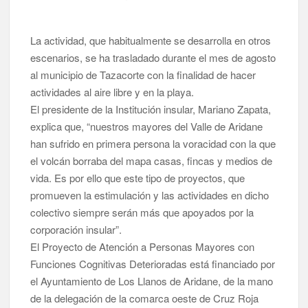
planificación y exige respuestas sobre las pérdidas de agua
La actividad, que habitualmente se desarrolla en otros
Jacob Qadri reclama prioridad para los pacientes de las islas
no capitalinas derivados a hospitales de Tenerife
escenarios, se ha trasladado durante el mes de agosto
al municipio de Tazacorte con la finalidad de hacer
actividades al aire libre y en la playa.
El presidente de la Institución insular, Mariano Zapata,
explica que, “nuestros mayores del Valle de Aridane
han sufrido en primera persona la voracidad con la que
el volcán borraba del mapa casas, fincas y medios de
vida. Es por ello que este tipo de proyectos, que
promueven la estimulación y las actividades en dicho
colectivo siempre serán más que apoyados por la
corporación insular”.
El Proyecto de Atención a Personas Mayores con
Funciones Cognitivas Deterioradas está financiado por
el Ayuntamiento de Los Llanos de Aridane, de la mano
de la delegación de la comarca oeste de Cruz Roja