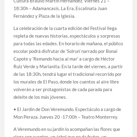
Cultura Braulio Martín Hernández. Viernes 21 –
18:30h – Adamancasis, La Era, Escalinata Juan
Fernández y Plaza de la Iglesia.
La celebración de la cuarta edición del Festival llega
repleta de nuevas historias, espectáculos y sorpresas
para todas las edades. En horario de mañana, el público
escolar podrá disfrutar de ‘Solrun’ narrado por Bonai
Capote y ‘Remando hacia al mar’ a cargo de Héctor
Ruiz Verde y Marianita. En la tarde del viernes, a partir
de las 18:30h, tendrá lugar el tradicional recorrido por
los murales de El Paso, donde los cuentos al aire libre
volverán a ser protagonistas de cada parada para
deleite de los más jóvenes.
• El Jardín de Don Veremundo. Espectáculo a cargo de
Mon Peraza. Jueves 20 -17:00h – Teatro Monterrey.
A Veremundo en su jardín lo acompañan las flores que
riega con cuentos, un árbol que no da frutos, un