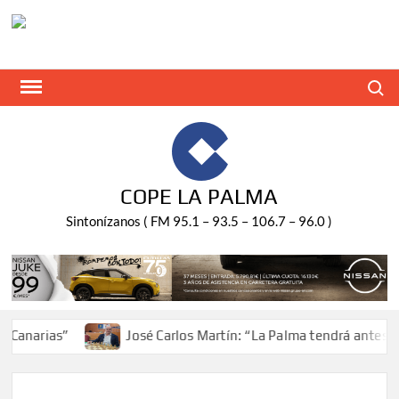
Saltar
al
contenido
Buscar
COPE LA PALMA
Sintonízanos ( FM 95.1 – 93.5 – 106.7 – 96.0 )
rias”
José Carlos Martín: “La Palma tendrá antes de 203