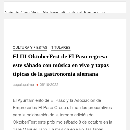
Antonio González: “No hace falta subir al Roque para
disfrutar del eclipse y las perseidas”
‘El Espejo’ cierra temporada tras más de 20 años dando voz a
la actualidad de la Diócesis
CULTURA Y FIESTAS
TITULARES
Tato Primera: “Quiero luchar por el título de campeón de
España y traer el cinturón a Canarias”
El III OktoberFest de El Paso regresa
este sábado con música en vivo y tapas
José Carlos Martín: “La Palma tendrá antes de 2030 un torneo
de ajedrez con 200 jugadores”
típicas de la gastronomía alemana
copelapalma
06/10/2022
Víctor González destaca el papel del deporte como
dinamizador de Los Llanos de Aridane
El Ayuntamiento de El Paso y la Asociación de
David Ruiz rechaza las críticas de Nueva Canarias y defiende
Empresarios El Paso Crece ultiman los preparativos
que Tazacorte “avanza y cumple objetivos”
para la celebración de la tercera edición de
OktoberFest este próximo sábado 8 de octubre en la
La Palma impulsa la inserción laboral de mujeres víctimas de
calle Manuel Taño. La música en vivo, las tapas
violencia de género con el apoyo empresarial