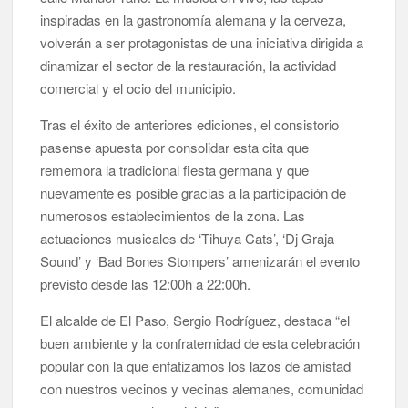
inspiradas en la gastronomía alemana y la cerveza,
El Día de la Cometa reúne a cientos de familias en Santa Cruz
volverán a ser protagonistas de una iniciativa dirigida a
de La Palma y refuerza el comercio local en su sexta edición
dinamizar el sector de la restauración, la actividad
comercial y el ocio del municipio.
Borja Perdomo acusa al Gobierno del Cabildo de falta de
planificación y exige respuestas sobre las pérdidas de agua
Tras el éxito de anteriores ediciones, el consistorio
pasense apuesta por consolidar esta cita que
Jacob Qadri reclama prioridad para los pacientes de las islas
rememora la tradicional fiesta germana y que
no capitalinas derivados a hospitales de Tenerife
nuevamente es posible gracias a la participación de
numerosos establecimientos de la zona. Las
actuaciones musicales de ‘Tihuya Cats’, ‘Dj Graja
Sound’ y ‘Bad Bones Stompers’ amenizarán el evento
previsto desde las 12:00h a 22:00h.
El alcalde de El Paso, Sergio Rodríguez, destaca “el
buen ambiente y la confraternidad de esta celebración
popular con la que enfatizamos los lazos de amistad
con nuestros vecinos y vecinas alemanes, comunidad