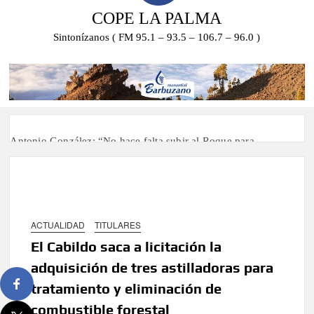
COPE LA PALMA
Sintonízanos ( FM 95.1 – 93.5 – 106.7 – 96.0 )
Antonio González: “No hace falta subir al Roque para
disfrutar del eclipse y las perseidas”
‘El Espejo’ cierra temporada tras más de 20 años dando voz a
la actualidad de la Diócesis
ACTUALIDAD
TITULARES
Tato Primera: “Quiero luchar por el título de campeón de
España y traer el cinturón a Canarias”
El Cabildo saca a licitación la
adquisición de tres astilladoras para
José Carlos Martín: “La Palma tendrá antes de 2030 un torneo
tratamiento y eliminación de
de ajedrez con 200 jugadores”
combustible forestal