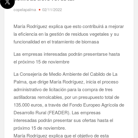
Víctor González destaca el papel del deporte como
copelapalma
02/11/2022
dinamizador de Los Llanos de Aridane
María Rodríguez explica que esto contribuirá a mejorar
David Ruiz rechaza las críticas de Nueva Canarias y defiende
que Tazacorte “avanza y cumple objetivos”
la eficiencia en la gestión de residuos vegetales y su
funcionalidad en el tratamiento de biomasa
La Palma impulsa la inserción laboral de mujeres víctimas de
violencia de género con el apoyo empresarial
Las empresas interesadas podrán presentarse hasta
el próximo 15 de noviembre
El Día de la Cometa reúne a cientos de familias en Santa Cruz
La Consejería de Medio Ambiente del Cabildo de La
de La Palma y refuerza el comercio local en su sexta edición
Palma, que dirige María Rodríguez, inicia el proceso
administrativo de licitación para la compra de tres
Borja Perdomo acusa al Gobierno del Cabildo de falta de
planificación y exige respuestas sobre las pérdidas de agua
astilladoras remolcables, por un presupuesto total de
135.000 euros, a través del Fondo Europeo Agrícola de
Jacob Qadri reclama prioridad para los pacientes de las islas
Desarrollo Rural (FEADER). Las empresas
no capitalinas derivados a hospitales de Tenerife
interesadas podrán presentar sus ofertas hasta el
próximo 15 de noviembre.
María Rodríguez explica que el objetivo de esta