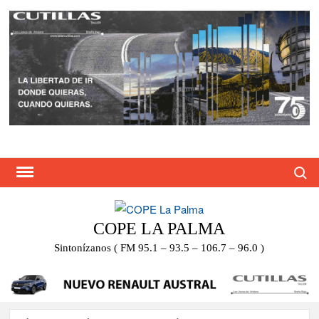
Saltar
al
contenido
Busca
COPE LA PALMA
Sintonízanos ( FM 95.1 – 93.5 – 106.7 – 96.0 )